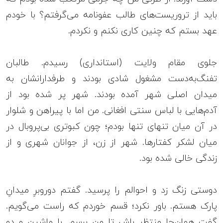
باید از تروریست‌های طالب عفونامه می‌گرفتم؟ با خودم
عهد بستم که چنین کاری نکنم و نکردم.
جلوی مقام ولایت (استانداری) رسیدم. طالبان
تفنگ‌به‌دست مشغول شادی بودند و طرفدارانشان به
میدان اصلی شهر آمده بودند. شهر پر شده بود از
آدم‌هایی با لباس سنتی افغانی. من اما با پیراهن و شلوار
در آن میان تنهای تنها بودم؛ چون کبوتری بی‌پر‌و‌بال در
میان لشکر کفتارها. شهر از زن، از جوانان شهری و از
زندگی خالی شده بود.
دوستی زنگ زد و احوالم را پرسید. گفتم دور‌و‌برِ میدانِ
پارک هستم. باور نکرد؛ قسم خوردم که راست می‌گویم.
گفت همان‌جا منتظر باش تا من برسم. با ماشین و دو