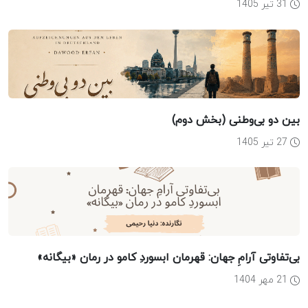
31 تیر 1405
بین دو بی‌وطنی (بخش دوم)
27 تیر 1405
بی‌تفاوتی آرامِ جهان: قهرمان ابسوردِ کامو در رمان «بیگانه»
21 مهر 1404