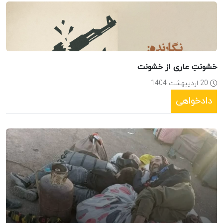
خشونتِ عاری از خشونت
20 اردیبهشت 1404
دادخواهی