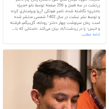
زرتشت در سه فصل و 256 صفحه توسط بانو «منیژه
باختری» نگاشته شده، ناصر هوتکی آن‌را ویراستاری کرده
و توسط نشر نبشت در سال 1402 شمسی منتشر شده
است. رمان سرنوشت چهار دختر- رودابه، گل‌بیگم، فرشته
و انیس- را در زردشت‌آباد بیان می‌کند. داستانی که با…
شرنگ
ادامه مطلب
شرنگ
النگوها؛
نگاهی
به
رمان
چار
دختر
زرتشت