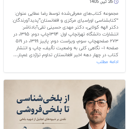
26 تیر, 1405
مجموعه کتاب‌های معرفی‌شده توسط رضا عطایی عنوان:
“کتابشناسی اوراسیای مرکزی و افغانستان”پدیدآورندگان:
دکتر الهه کولایی، دکتر مهدی حسینی تقی‌آبادناشر:
انتشارات دانشگاه تهرانچاپ اول: ۱۳۹۴چاپ دوم: ۱۳۹۵، در
۲۷۳ صفحهچاپ سوم، ویراست دوم: پاییز ۱۳۹۹، در ۵۱۹
صفحه ۱– نگاهی کلی به وضعیت تألیف، چاپ و انتشار
کتاب در چهار دهه اخیر افغانستان تداوم تراژدی غم‌بار…
کتاب
ادامه مطلب
سوم:
گنجینه‌ای
برای
افغانستان‌شناسی:
معرفی
و
بررسی
«کتابشناسی
اوراسیای