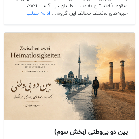
سقوط افغانستان به دست طالبان در آگست ۲۰۲۱،
گفت‌وگوی
جبهه‌های مختلف مخالف این گروه،…
ادامه مطلب
ویژه
با
جنرال
یاسین
ضیا؛
از
سقوط
جمهوریت
تا
آیندۀ
مقاومت
علیه
طالبان
بین دو بی‌وطنی (بخش سوم)