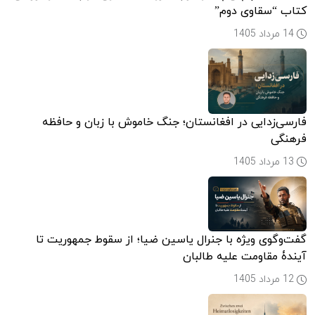
کتاب “سقاوی دوم”
14 مرداد 1405
فارسی‌زدایی در افغانستان؛ جنگ خاموش با زبان و حافظه
فرهنگی
13 مرداد 1405
گفت‌وگوی ویژه با جنرال یاسین ضیا؛ از سقوط جمهوریت تا
آیندۀ مقاومت علیه طالبان
12 مرداد 1405