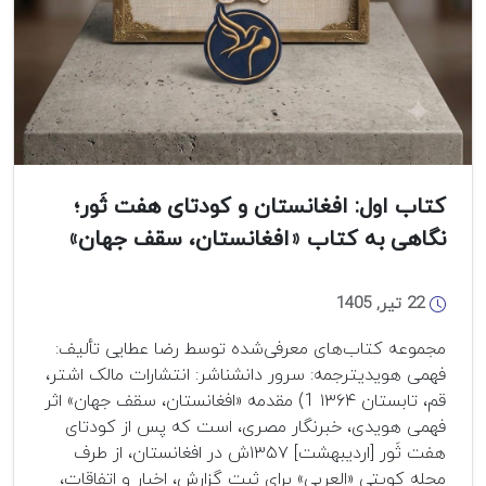
کتاب اول: افغانستان و کودتای هفت ثَور؛
نگاهی به کتاب «افغانستان، سقف جهان»
22 تیر, 1405
مجموعه کتاب‌های معرفی‌شده توسط رضا عطایی تألیف:
فهمی هویدیترجمه: سرور دانشناشر: انتشارات مالک اشتر،
قم، تابستان ۱۳۶۴ 1) مقدمه «افغانستان، سقف جهان» اثر
فهمی هویدی، خبرنگار مصری، است که پس از کودتای
هفت ثَور [اردیبهشت] ۱۳۵۷ش در افغانستان، از طرف
مجله کویتی «العربی» برای ثبت گزارش، اخبار و اتفاقات،