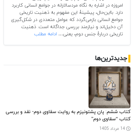
افغانستان”
امروزه در اشاره به نگاه مردسالارانه در جوامع انسانی کاربرد
دارد. بااین‌حال، پیشینۀ این مفهوم به ذهنیت تاریخی
جوامع انسانی بازمی‌گردد که عوامل متعددی در شکل‌گیری
آن دخیل‌اند و نیازمند بررسی جداگانه است. ذهنیت
تحلیل
تاریخی دربارۀ جنس دوم، یعنی…
ادامه مطلب
نشانه‌شناختی
ذهنیت
تاریخی:
جدیدترین‌ها
جنس
دوم
کتاب ششم: پان پشتونیزم به روایت سقاوی دوم- نقد و بررسی
کتاب “سقاوی دوم”
14 مرداد 1405