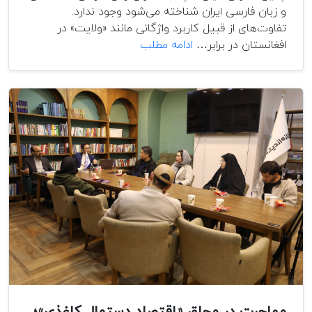
و زبان فارسی ایران شناخته می‌شود وجود ندارد.
تفاوت‌های از قبیل کاربرد واژگانی مانند «ولایت» در
زبان
افغانستان در برابر…
ادامه مطلب
به
عنوان
ابزار
همبستگی
و
یا
تفرقه
و
نقش
سیاست
زبانی
در
آن
مهاجرت در محاق «اقتصاد دستمال کاغذی»؛