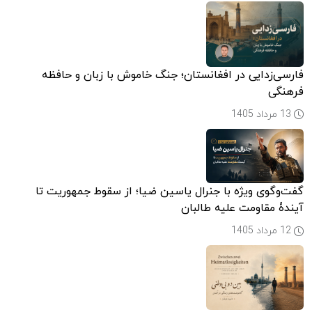
فارسی‌زدایی در افغانستان؛ جنگ خاموش با زبان و حافظه
فرهنگی
13 مرداد 1405
گفت‌وگوی ویژه با جنرال یاسین ضیا؛ از سقوط جمهوریت تا
آیندۀ مقاومت علیه طالبان
12 مرداد 1405