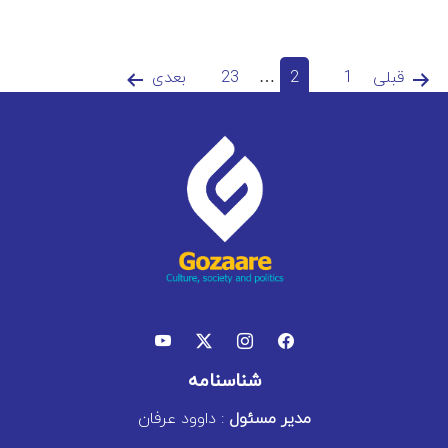
فحه‌بندی
قبلی
1
2
…
23
بعدی
وشته‌ها
شناسنامه
مدیر مسئول
: داوود عرفان