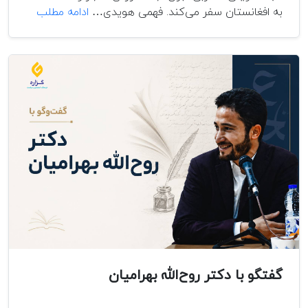
کتاب
به افغانستان سفر می‌کند. فهمی هویدی…
ادامه مطلب
اول:
افغانستا
و
کودتای
هفت
ثَور؛
نگاهی
به
کتاب
«افغانستا
سقف
جهان»
گفتگو با دکتر روح‌الله بهرامیان