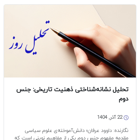
و
رَوشی
ناهموار
در
مسیر
وَحدَت-
معرفی،
نقد
و
بررسی
کتاب
“ضرورت
تحلیل نشانه‌شناختی ذهنیت تاریخی: جنس
و
زمینه‌های
دوم
تعامل
شیعه
22 آذر, 1404
و
سنی
نگارنده: داوود عرفان؛ دانش‌آموخته‌ی علوم سیاسی
در
مقدمه مفهوم جنس دوم یکی از مفاهیم نوینی است که