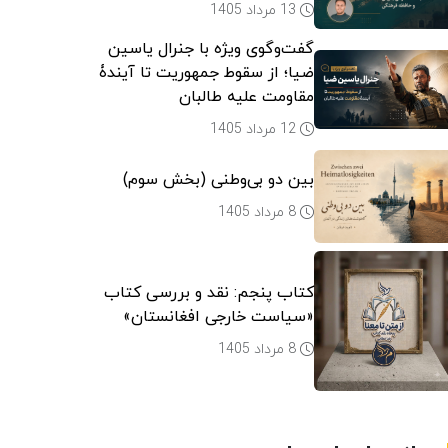
13 مرداد 1405
گفت‌وگوی ویژه با جنرال یاسین
ضیا؛ از سقوط جمهوریت تا آیندۀ
مقاومت علیه طالبان
12 مرداد 1405
بین دو بی‌وطنی (بخش سوم)
8 مرداد 1405
کتاب پنجم: نقد و بررسی کتاب
«سیاست خارجی افغانستان»
8 مرداد 1405