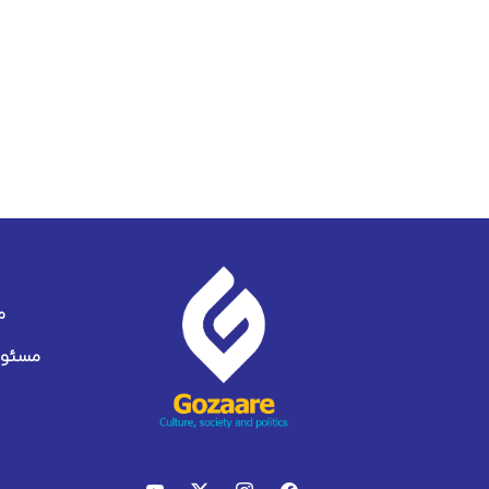
م
مسئول