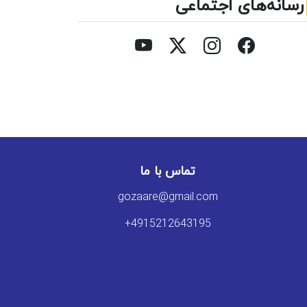
رسانه‌های اجتماعی
تماس با ما
gozaare@gmail.com
+4915212643195