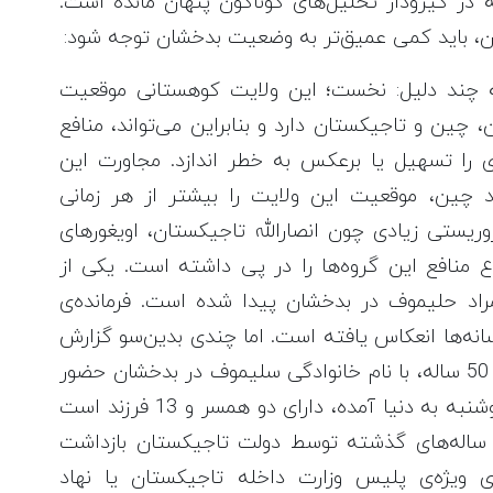
 در گیرودار تحلیل‌های گوناگون پنهان مانده است.
ان، باید کمی عمیق‌تر به وضعیت بدخشان توجه شود:
 چند دلیل: نخست؛ این ولایت کوهستانی موقعیت
 چین و تاجیکستان دارد و بنابراین می‌تواند، منافع
ای را تسهیل یا برعکس به خطر اندازد. مجاورت این
د چین، موقعیت این ولایت را بیشتر از هر زمانی
یستی زیادی چون انصارالله تاجیکستان، اویغورهای
ع منافع این گروه‌ها را در پی داشته است. یکی از
اد حلیموف در بدخشان پیدا شده است. فرمانده‌ی
نه‌ها انعکاس یافته است. اما چندی بدین‌سو گزارش
های غیررسمی می‌رساند که گل‌مراد حلیموف 50 ساله، با نام خانوادگی سلیموف در بدخشان حضور
دارد. حلیموف در ناحیه‌ی فانی ورزآب شهر دوشنبه به دنیا آمده، دارای دو همسر و 13 فرزند است
ر ساله‌های گذشته توسط دولت تاجیکستان بازداشت
 ویژه‌ی پلیس وزارت داخله تاجیکستان یا نهاد