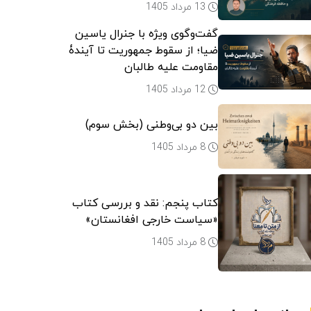
13 مرداد 1405
گفت‌وگوی ویژه با جنرال یاسین
ضیا؛ از سقوط جمهوریت تا آیندۀ
مقاومت علیه طالبان
12 مرداد 1405
بین دو بی‌وطنی (بخش سوم)
8 مرداد 1405
کتاب پنجم: نقد و بررسی کتاب
«سیاست خارجی افغانستان»
8 مرداد 1405