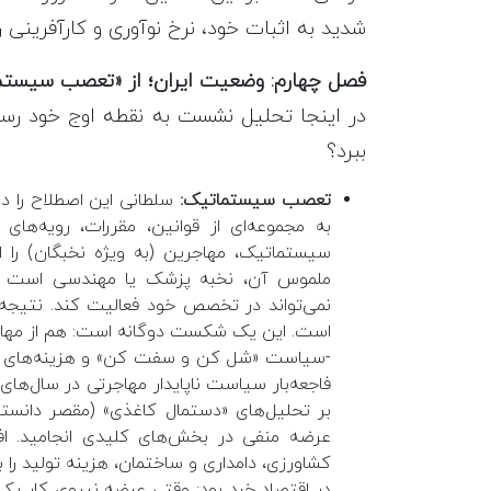
شدید به اثبات خود، نرخ نوآوری و کارآفرینی 
فصل چهارم: وضعیت ایران؛ از «تعصب سیست
در اینجا تحلیل نشست به نقطه اوج خود رسید:
ببرد؟
تعصب سیستماتیک:
سلطانی این اصطلاح را 
به مجموعه‌ای از قوانین، مقررات، رویه‌های
سیستماتیک، مهاجرین (به ویژه نخبگان) را ا
ملموس آن، نخبه پزشک یا مهندسی است که 
نمی‌تواند در تخصص خود فعالیت کند. نتیجه،
است. این یک شکست دوگانه است: هم از مهارت آ
-سیاست «شل کن و سفت کن» و هزینه‌های مل
فاجعه‌بار سیاست ناپایدار مهاجرتی در سال‌های
بر تحلیل‌های «دستمال کاغذی» (مقصر دانستن
کشاورزی، دامداری و ساختمان، هزینه تولید را 
در اقتصاد خرد بود: وقتی عرضه نیروی کار یک