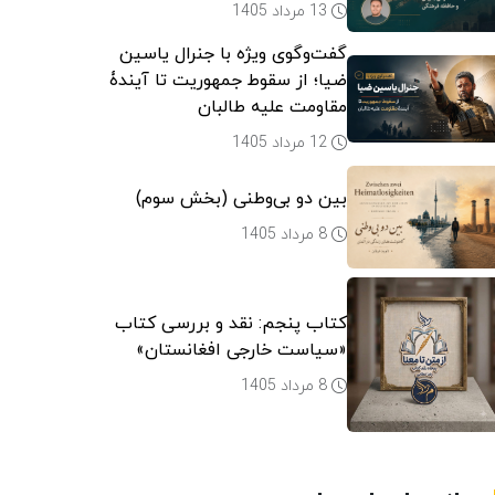
13 مرداد 1405
گفت‌وگوی ویژه با جنرال یاسین
ضیا؛ از سقوط جمهوریت تا آیندۀ
مقاومت علیه طالبان
12 مرداد 1405
بین دو بی‌وطنی (بخش سوم)
8 مرداد 1405
کتاب پنجم: نقد و بررسی کتاب
«سیاست خارجی افغانستان»
8 مرداد 1405