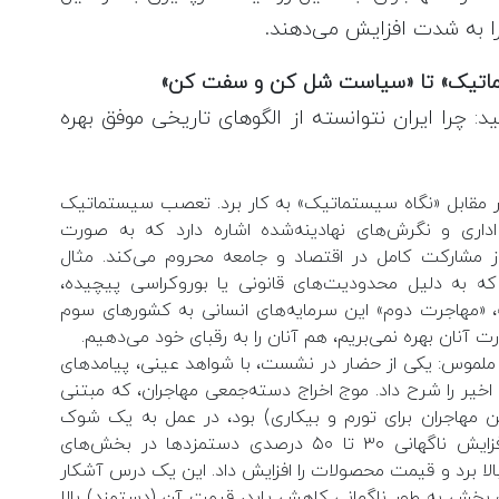
را به شدت افزایش می‌دهند.
ماتیک» تا «سیاست شل کن و سفت کن»
 چرا ایران نتوانسته از الگوهای تاریخی موفق بهره
در مقابل «نگاه سیستماتیک» به کار برد. تعصب سیستماتیک
 اداری و نگرش‌های نهادینه‌شده اشاره دارد که به صورت
ز مشارکت کامل در اقتصاد و جامعه محروم می‌کند. مثال
به دلیل محدودیت‌های قانونی یا بوروکراسی پیچیده،
 «مهاجرت دوم» این سرمایه‌های انسانی به کشورهای سوم
نان بهره نمی‌بریم، هم آنان را به رقبای خود می‌دهیم.
موس: یکی از حضار در نشست، با شواهد عینی، پیامدهای
 اخیر را شرح داد. موج اخراج دسته‌جمعی مهاجران، که مبتنی
 مهاجران برای تورم و بیکاری) بود، در عمل به یک شوک
عرضه منفی در بخش‌های کلیدی انجامید. افزایش ناگهانی ۳۰ تا ۵۰ درصدی دستمزدها در بخش‌های
بالا برد و قیمت محصولات را افزایش داد. این یک درس آشکار
 بخش به طور ناگهانی کاهش یابد، قیمت آن (دستمزد) بالا