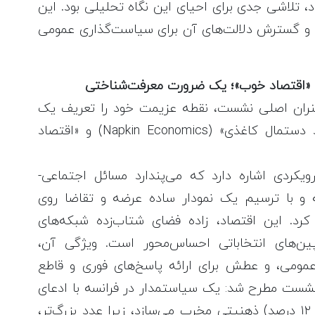
د، تلاشی جدی برای احیای این نگاه تحلیلی بود. این
 و گسترش دلالت‌های آن برای سیاست‌گذاری عمومی
ه «اقتصاد خوب»؛ یک ضرورت معرفت‌شناختی
نران اصلی نشست، نقطه عزیمت خود را تعریف یک
تقابل بنیادین قرار داد: تقابل میان «اقتصاد دستمال کاغذی» (Napkin Economics) و «اقتصاد
ویکردی اشاره دارد که می‌پندارد مسائل اجتماعی-
 و با ترسیم یک نمودار ساده عرضه و تقاضا روی
د. این اقتصاد، زاده فضای شتاب‌زده شبکه‌های
پین‌های انتخاباتی احساس‌محور است. ویژگی آن،
 عمومی، و عطش برای ارائه پاسخ‌های فوری و قاطع
ست مطرح شد: یک سیاستمدار در فرانسه با ادعای
«۹۰ درصد بیکاری مردان مهاجر» (آمار واقعی: ۱۲ درصد) ذهنیتی مخرب می‌سازد، زیرا عدد بزرگ‌تر،