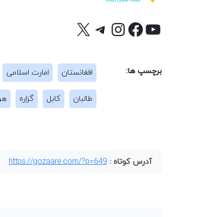
یوتیوب
X
فیس‌بوک
تلگرام
اینستاگرم
برچسپ ها:
افغانستان
امارت اسلامی
طالبان
کابل
گزاره
هر
آدرس کوتاه :
https://gozaare.com/?p=649