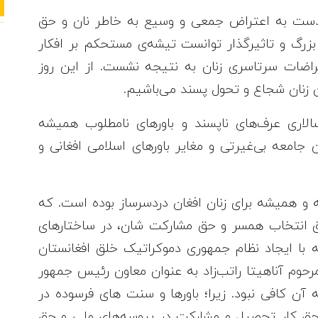
۱۹ زنان در روسیه، دست به اعتراض جمعی و وسیع به‌ خاطر نان و حق
زرگ و تاثیرگذار توانست تیشه‌ی مستحکم بر افکار
تراضات سرتاسری زنان به نتیجه نشست. از این روز
ن زنان شجاع و تحول پسند می‌باشیم.
لاری عرف‌های ناپسند و باورهای نامطلوب همیشه
 جامعه‌ بی‌غیرتی و مغایر باورهای اسلامی افغانی و
ه و همیشه برای زنان افغان دردسرساز بوده است. که
 انتخاب همسر و حق مشارکت شان، در ساختار‌های
با ایجاد نظام جمهوری دموکراتیک خلق افغانستان
ی نخستین بار در سال‌های ۱۹۸۰ الی ۱۹۸۶ مرحوم آناهیتا راتب‌زاد به عنوان معاون رئیس جمهور
 آن کافی نبود. زیرا؛ باورها و سنت های فرسوده در
حق کار تحصیل و مشارکت در پروسه‌های ملی و حق