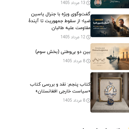
13 مرداد 1405
گفت‌وگوی ویژه با جنرال یاسین
ضیا؛ از سقوط جمهوریت تا آیندۀ
مقاومت علیه طالبان
12 مرداد 1405
بین دو بی‌وطنی (بخش سوم)
8 مرداد 1405
کتاب پنجم: نقد و بررسی کتاب
«سیاست خارجی افغانستان»
8 مرداد 1405