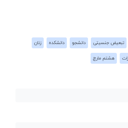
تبعیض جنسیتی
دانشجو
دانشکده
زنان
ات
هشتم مارچ