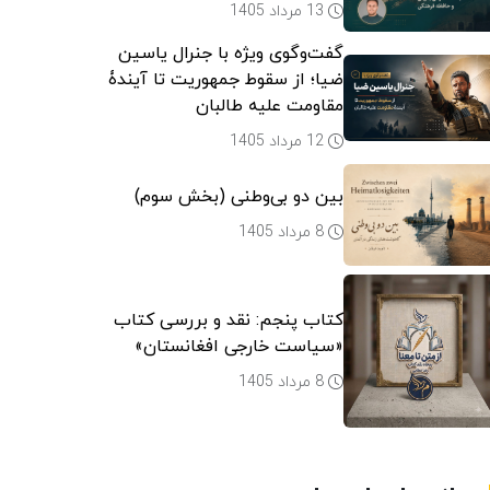
13 مرداد 1405
گفت‌وگوی ویژه با جنرال یاسین
ضیا؛ از سقوط جمهوریت تا آیندۀ
مقاومت علیه طالبان
12 مرداد 1405
بین دو بی‌وطنی (بخش سوم)
8 مرداد 1405
کتاب پنجم: نقد و بررسی کتاب
«سیاست خارجی افغانستان»
8 مرداد 1405