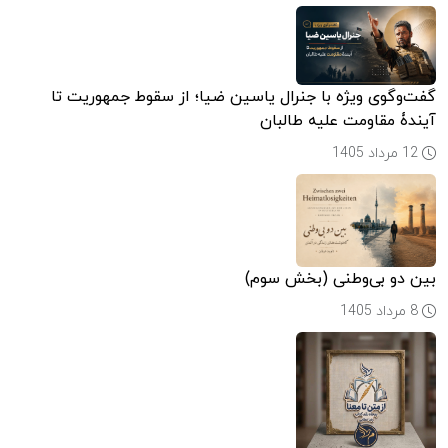
گفت‌وگوی ویژه با جنرال یاسین ضیا؛ از سقوط جمهوریت تا
آیندۀ مقاومت علیه طالبان
12 مرداد 1405
بین دو بی‌وطنی (بخش سوم)
8 مرداد 1405