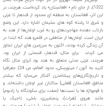
1322)، از جای نامِ « افغانستان» یاد کرده‌است. هرچند، در
این اثر، افغانستان به منطقه ای محدود از قندهار تا غزنی
و شرق تا رشته کوه های سلیمان اشاره دارد. این وضع
بازتاب دهنده مهاجرت‌های رو به غرب اوغان‌ها از هند به
ایران است. اوغان‌ها از مناطقی در قلمرو هند که ابتدا در
آن زندگی کرده بودند، اکنون به سرزمین های ایران تجاوز
می کردند. برای مثال، قندهار، قسمتی از ایران بود.
هرچند، غزنی مدتی متعلق به هند بود (برای مثال نگاه
کنید به: آنون / مینورسکی، حدود العالم، ص 24). جغرافیا
و تاریخ‌نگاری‌های پیشامدرن آشکار می‌سازد که بیشتر
مناطق افغانستان {فعلی} ساکنان غیر اوغان داشته‌اند. و
با قوم‌واژه ها یا نسبت‌ها (صفت برای سکونتگاه یا زادبوم)
مانند: هروی (هرات)، پنجشیری، بلخی، تاجیک یا
بدخشانی شناخته شده بودند. اوغان (پشتون) همچنان به