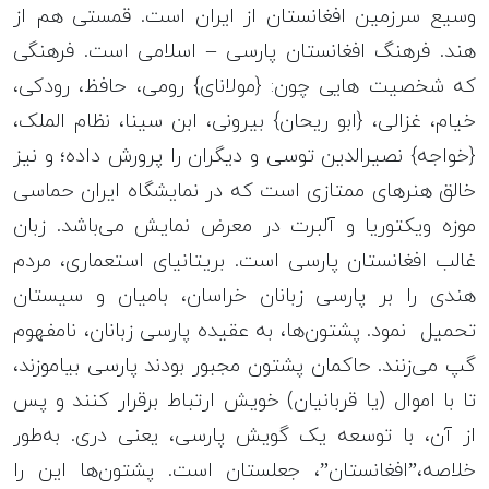
وسیع سرزمین افغانستان از ایران است. قمستی هم از
هند. فرهنگ افغانستان پارسی – اسلامی است. فرهنگی
که شخصیت هایی چون: {مولانای} رومی، حافظ، رودکی،
خیام، غزالی، {ابو ریحان} بیرونی، ابن سینا، نظام الملک،
{خواجه} نصیرالدین توسی و دیگران را پرورش داده؛ و نیز
خالق هنرهای ممتازی است که در نمایشگاه ایران حماسی
موزه ویکتوریا و آلبرت در معرض نمایش می‌باشد. زبان‌
غالب افغانستان پارسی است. بریتانیای استعماری، مردم
هندی را بر پارسی زبانان خراسان، بامیان و سیستان
تحمیل نمود. پشتون‌ها، به عقیده پارسی زبانان، نامفهوم
گپ می‌زنند. حاکمان پشتون مجبور بودند پارسی بیاموزند،
تا با اموال (یا قربانیان) خویش ارتباط برقرار کنند و پس
از آن، با توسعه یک گویش پارسی، یعنی دری. به‌طور
خلاصه،”افغانستان”، جعلستان است. پشتون‌ها این را