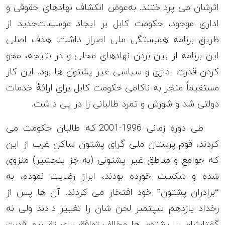
اثرشان می پرداختند. به‌عوض انکشاف نهادهای حقوقی و
اداری موجود، حکومت کابل بر ایجاد موسسات‌جدید از
طریق برنامه همبستگی ملی اصرار داشت. هدف اصلی
این برنامه از بین بردن نهادهای محلی و در نتیجه، محو
کردن قدرت اداری و سیاسی غیر پشتون ها بود. این کار
مستقیماً منجر به ناکامی حکومت کابل برای ارائۀ خدمات
دولتی شد و شورش و تمرد طالبانی را در پی داشت.
طی دوره زمانی 1996-2001 که طالبان حکومت می
کردند، قوم پرستان ملی گرای پشتون ساکن غرب از این
که جوامع و مناطق غیر پشتونی (به جز پنجشیر) منزوی
شده و شکست خورده بودند، ابراز رضایت نموده، به
“برادران پشتون” خود افتخار می کردند. آن ها پس از
رخداد یازدهم سپتمبر لحن شان را تغییر دادند ولی نه
گفتارشان را. پشتون ها مخالف توافق برای تقسیم قدرت