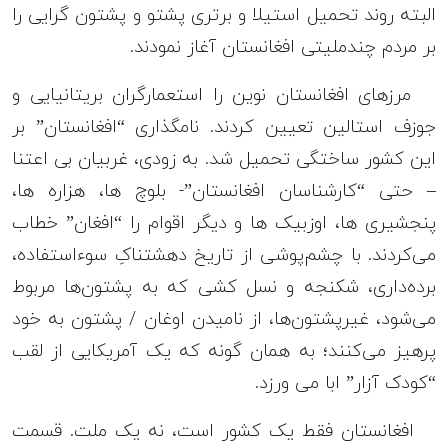
البته روند تحمیل استیلا و برتری پشتو و پشتون گرایی را
بر مردم چند‌ملیتی افغانستان آغاز نمودند.
مرزهای افغانستان نوین را استعمارگران بریتانیایی و
جوزف استالین تعیین‌ کردند. نامگذاری “افغانستان” بر
این کشور ساختگی تحمیل شد. به زودی، غربیان بی اعتنا
– حتی “کارشناسان افغانستان”- بلوچ ها، هزاره ها،
پنجشیری ها، اوزبیک ها و دیگر اقوام را “افغان” خطاب
می‌کردند. با چشم‌پوشی از تاریخ دهشتناکِ سوءاستفاده،
برده‌داری، شکنجه و نسل کشی که به پشتون‌ها مربوط
می‌شود، غیر‌پشتون‌ها، از نامیدن اوغان / پشتون به خود
پرهیز می‌کنند؛ به همان گونه که یک آمریکایی از لقب
“کودک آزار” ابا می ورزد.
افغانستان فقط یک کشور است، نه یک ملت. قسمت