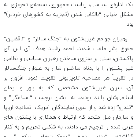
یک اداره‌ی سیاسی، ریاست جمهوری، نسخه‌ی تجویزی به
مشکل خیالی “بالکانی شدن (تجزیه به کشورهای خردتر)”
بود.
رهبران جوامع غیرپشتون به “جنگ سالار” و “ناقضین”
حقوق بشر ملقب شدند. احمد رشید هدف آی اس آی
پاکستان، مبنی بر منزوی ساختن رهبران سیاسی و نظامی
غیر پشتون را با بدنام ساختن شان به عنوان جنگ‌سالار
در تقریباً هر مصاحبه تلویزیونی تقویت نمود. افزون بر
آن، سران غیر‌پشتون مشخصی که به باور و ایمان
اسلامی‌شان پابند بودند، به ایشان برچسب “اسلامگرا” و
“تندرو” زده شد و از سوی نمایندگان آمریکا، اتحادیه اروپا
و سازمان ملل متحد که ارتباط و همکاری با پشتون های
غربی شده را ترجیح می دادند، به شکلی تحریم و به کنار
گذاشته شدند. دوره “دموکرات‌های سکولار” و