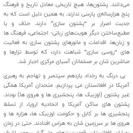
می‌دانند. پشتون‌ها، هیچ تاریخی معادل تاریخ و فرهنگ
پنج هزار‌ساله‌ی پارسی ندارند. به همین دلیل است که به
جدیت اصرار بر “پشتون سازی” دارند. حذف و یا
مطیع‌ساختن دیگر هویت‌های زبانی- اجتماعی، فرهنگ ها
و زبان‌ها. اقدامات و مانورهای پشتون سازی به فعالیت
های “روسی سازی” شباهت دارد، که توسط تزارها و
مباشرین شان بر مسلمانان آسیای مرکزی اجبار شد.
بی درنگ به رخداد یازدهم سپتمبر و تهاجم به رهبری
آمریکا در افغانستان می پردازیم. متحدان آمریکا همگی
غیر پشتون (اوزبیک ها، پنجشیری ها و هروی ها) بودند.
پشتون های ساکن آمریکا و اتحادیه اروپا، از تسلط
پنجشیری ها بر کابل و حکومت اوزبیک ها، هزاره ها و
هروی ها بر سرزمین شان به هراس افتادند. حتی در زمان
بمباران افغانستان، قوم‌پرست‌های ملی‌گرایی چون اشرف