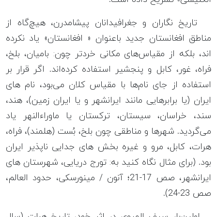
تاریخ نگاران و جغرافیدانان پیشامدرن، هیچ‌گاه از
مناطق افغانستان‌ جدید باعنوان « افغانستان» یاد نکرده
اند، بلکه از مقیاس‌های مکانی خردتر چون: بامیان، بلخ،
فراه، غور، کابل و پنجشیر استفاده کرده‌اند. اگر قرار بر
استفاده از جای نام‌ها با مقیاس کلان می‌بود، نام های
ایران (یا برابرهایی مانند ایرانشهر و یا ایران زمین)، هند،
سند، خراسان، سیستان، ترکستان یا ماوراءالنهر یاد
می‌گردید. شهرها و مناطقی چون بلخ، بُست (هلمند)، فراه،
هرات، کابل، مرو و غیره بخش های جدایی ناپذیر ایران
بود. (برای مثال نگاه کنید به: تورج دریایی، شهرستان های
ایرانشهر، صص 17-21؛ آنون / مینورسکی، حدود العالم،
صص 23-24).
اولین‌بار سیف الهروی در اثر خود، تاریخ هرات (سال