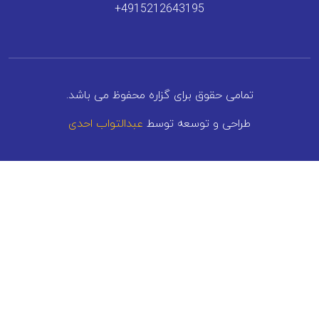
+4915212643195
تمامی حقوق برای گزاره محفوظ می باشد.
طراحی و توسعه توسط
عبدالتواب احدی