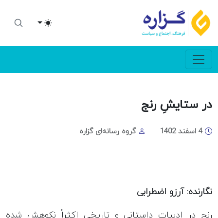
Toggle theme
در ستایشِ رنج
4 اسفند 1402
گروه رسانه‌ای گزاره
نگارنده: آرزو اضطرابی
رنج در ادبیات داستانی و تاریخی اکثراً نکوهش شده