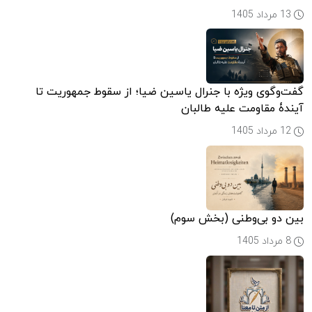
13 مرداد 1405
گفت‌وگوی ویژه با جنرال یاسین ضیا؛ از سقوط جمهوریت تا
آیندۀ مقاومت علیه طالبان
12 مرداد 1405
بین دو بی‌وطنی (بخش سوم)
8 مرداد 1405