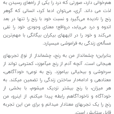
هم‌خوانی دارد، صورتی که درد را یکی از راه‌های رسیدن به
لذت می داند. آری، می‌توان ادعا کرد، انسانی که گوهر
رنج را نادیده می‌گیرد و نسبت خود با رنج را تنها در بعد
اندوه و درد می‌یابد، درواقع؛ معنای وجودی خود را نفی
می‌کند و خود را در لایه‎های بیکران بیگانگی با مهم‌ترین
مسأله‌ی زندگی به‎ فراموشی می‎سپارد.
بنابراین؛ چشم‎انداز من به رنج، چشم‎انداز از نوع تجربه‎ای
هیجانی است. آنچه آدم از رنج می‎آموزد، کم‎ترمی تواند از
سرخوشی و بی‎خیالی بیاموزد. رنج به‎ نوعی؛ خودآگاهی،
معنادهی و ادامه‌دار ساختن زندگی را تضمین می‎کند. به
هر میزان، با رنج بیشتر نزدیک می‎شوم، با بخشی از
خودآگاه و ناخودآگاهم رابطه پیدا می‎کنم. از این‎رو، من
رنج را یک تجربه‎ای معنادار می‎دانم و برای من این تجربه
قابل ستایش است.