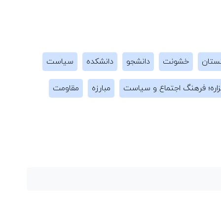
نستان
خشونت
دانشجو
دانشکده
سیاست
اره؛ فرهنگ اجتماع و سیاست
مبارزه
مقاومت