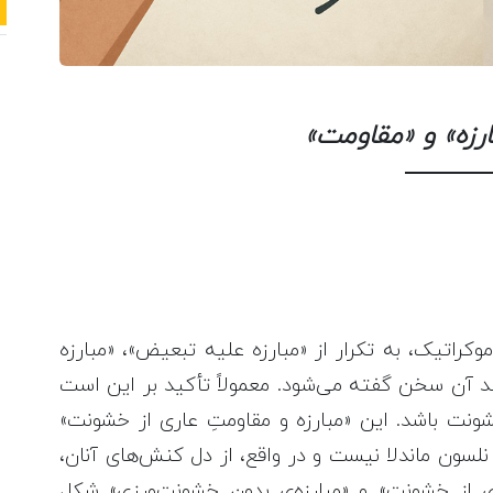
بارزه» و «مقاومت»
راتیک، به تکرار از «مبارزه علیه تبعیض»، «مبارزه
ند آن سخن گفته می‌شود. معمولاً تأکید بر این است
شونت باشد. این «مبارزه و مقاومتِ عاری از خشونت»
و نلسون ماندلا نیست و در واقع، از دل کنش‌های آنان،
ری از خشونت» و «مبارزه‌ی بدون خشونت‌ورزی» شکل