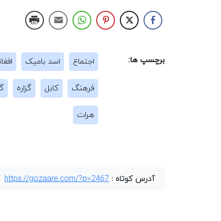
برچسپ ها:
اجتماع
اسد بامیک
افغا
فرهنگ
کابل
گزاره
گز
هرات
آدرس کوتاه :
https://gozaare.com/?p=2467