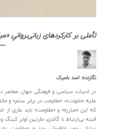
تأملی بر کارکردهای زبانی‌ـ‌روانیِ «م
نگارنده: اسد بامیک
در ادبیات سیاسی و فرهنگی جهان معاصر دموک
علیه خشونت»، «مقاومت در برابر ستم» و مان
که این «مبارزه» و «مقاومت» باید عاری از خ
البته بی‌ارتباط با گاندی، مارتین لوتر کینگ 
عباراتی چون «نافرمانی مدنی»، «مقاومت عا