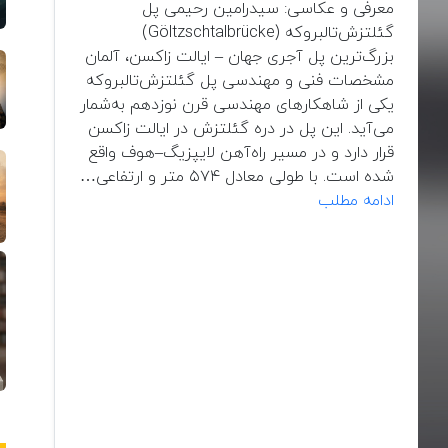
معرفی و عکاسی: سیدرامین رحیمی پل
گئلتزش‌تالبروکه (Göltzschtalbrücke)
بزرگ‌ترین پل آجری جهان – ایالت زاکسن، آلمان
مشخصات فنی و مهندسی پل گئلتزش‌تالبروکه
یکی از شاهکارهای مهندسی قرن نوزدهم به‌شمار
می‌آید. این پل در دره گئلتزش در ایالت زاکسن
قرار دارد و در مسیر راه‌آهن لایپزیگ–هوف واقع
شده است. با طولی معادل ۵۷۴ متر و ارتفاعی…
از
ادامه مطلب
بزرگ‌ترین
پل
آجری
جهان
تا
پل
شیطان؛
مواجهه‌ی
علم
و