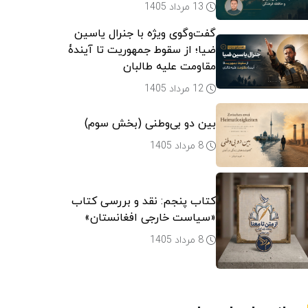
13 مرداد 1405
گفت‌وگوی ویژه با جنرال یاسین
ضیا؛ از سقوط جمهوریت تا آیندۀ
مقاومت علیه طالبان
12 مرداد 1405
بین دو بی‌وطنی (بخش سوم)
8 مرداد 1405
کتاب پنجم: نقد و بررسی کتاب
«سیاست خارجی افغانستان»
8 مرداد 1405