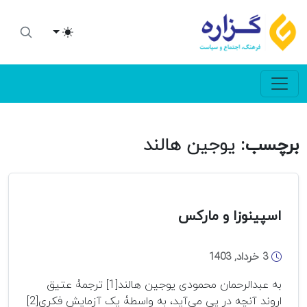
Toggle theme
برچسب:
یوجین هالند
اسپینوزا و مارکس
3 خرداد, 1403
به عبدالرحمان محمودی یوجین هالند[1] ترجمۀ عتیق
اروند آنچه در پی می‌آید، به واسطۀ یک آزمایش فکری[2]