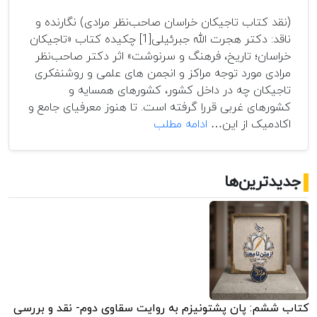
(نقد کتاب تاجیکان خراسان صاحب‌نظر مرادی) نگارنده و
ناقد: دکتر هجرت الله جبرئیلی[1] چکیده کتاب «تاجیکان
خراسان؛ تاریخ، فرهنگ و سرنوشت» اثر دکتر صاحب‌نظر
مرادی مورد توجه مراکز و انجمن های علمی و روشنفکری
تاجیکان چه در داخل کشور، کشورهای همسایه و
کشورهای غربی قررا گرفته است. تا هنوز معرفی­ای جامع و
تاجیکان
اکادمیک از این…
ادامه مطلب
پیشگامان
سیاست،
فرهنگ
جدیدترین‌ها
و
تمدن
خراسان/
افغانستان
کتاب ششم: پان پشتونیزم به روایت سقاوی دوم- نقد و بررسی