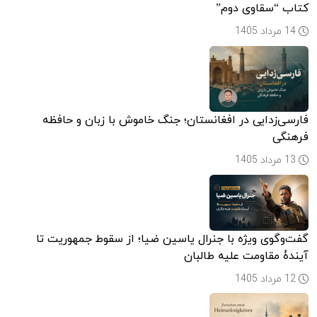
کتاب “سقاوی دوم”
14 مرداد 1405
فارسی‌زدایی در افغانستان؛ جنگ خاموش با زبان و حافظه
فرهنگی
13 مرداد 1405
گفت‌وگوی ویژه با جنرال یاسین ضیا؛ از سقوط جمهوریت تا
آیندۀ مقاومت علیه طالبان
12 مرداد 1405