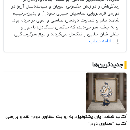
زندگی‌اش را در زمان حکمرانی امویان و هیجده‌سالِ آن‌را در
دوره‌ی فرمانروایی عباسیان سپری نمود[1] و بدین‌ترتیب،
شاهد ظلم و شقاوت دودمان عباسی و اموی بر مردم بود.
او به چشم سر می‌دید، که حاکمان سنگ‌دل؛ با جور و
جفای شان خلایق را تنگ‌دل می‌کردند و تیغ سرکوب‌گری
نسبت‌سنجی
را…
ادامه مطلب
عدالت
و
مشروعیت
جدیدترین‌ها
در
اندیشه‌ی
سیاسی
امام
ابوحنیفه
کتاب ششم: پان پشتونیزم به روایت سقاوی دوم- نقد و بررسی
کتاب “سقاوی دوم”