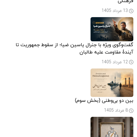
فرهنگی
13 مرداد 1405
گفت‌وگوی ویژه با جنرال یاسین ضیا؛ از سقوط جمهوریت تا
آیندۀ مقاومت علیه طالبان
12 مرداد 1405
بین دو بی‌وطنی (بخش سوم)
8 مرداد 1405