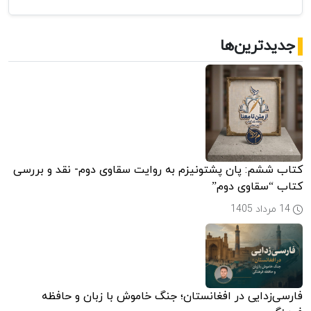
پیشگامان
سیاست،
فرهنگ
جدیدترین‌ها
و
تمدن
خراسان/
افغانستان
کتاب ششم: پان پشتونیزم به روایت سقاوی دوم- نقد و بررسی
کتاب “سقاوی دوم”
14 مرداد 1405
فارسی‌زدایی در افغانستان؛ جنگ خاموش با زبان و حافظه