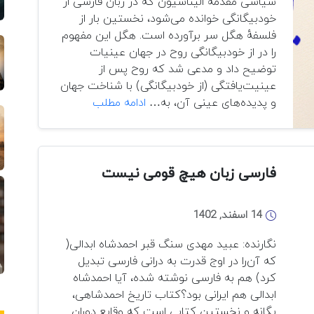
سیاسی مقدمه الیناسیون که در زبان فارسی از
خودبیگانگی خوانده می‌شود، نخستین بار از
فلسفهٔ هگل سر برآورده است. هگل این مفهوم
را در از خودبیگانگی روح در جهان عینیات
توضیح داد و مدعی شد که روح پس از
عینیت‌یافتگی (از خودبیگانگی) با شناخت جهان
افغانستان؛
و پدیده‌های عینی آن، به…
ادامه مطلب
فارسی‌زبانان
و
الیناسیون
فرهنگی
فارسی زبان هیچ قومی نیست
14 اسفند, 1402
نگارنده: عبید مهدی سنگ قبر احمدشاه ابدالی(
که آن‌را در اوج قدرت به درانی فارسی تبدیل
کرد) هم به فارسی نوشته شده، آیا احمدشاه
ابدالی هم ایرانی بود؟کتاب تاریخ احمدشاهی،
یگانه و نخستین کتابی است که وقایع دوران