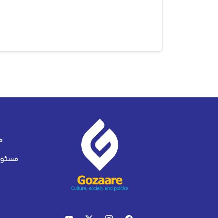
م
مسئول