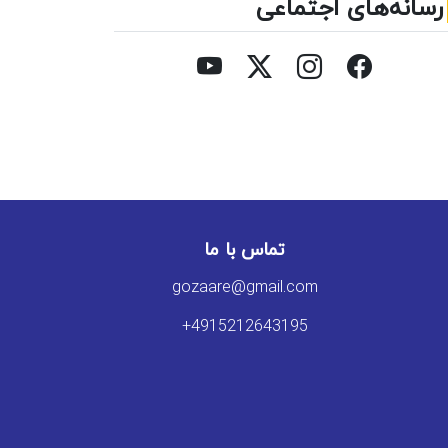
رسانه‌های اجتماعی
تماس با ما
gozaare@gmail.com
+4915212643195