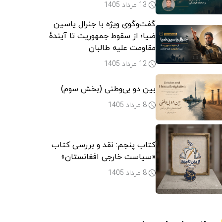
13 مرداد 1405
گفت‌وگوی ویژه با جنرال یاسین
ضیا؛ از سقوط جمهوریت تا آیندۀ
مقاومت علیه طالبان
12 مرداد 1405
بین دو بی‌وطنی (بخش سوم)
8 مرداد 1405
کتاب پنجم: نقد و بررسی کتاب
«سیاست خارجی افغانستان»
8 مرداد 1405