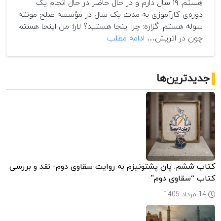
هستم. ۱۹ سال دارم و در حال حاضر در حال انجام یک
دوره‌ی کارآموزی به مدت یک سال در مؤسسه صلح مونته
سوله هستم. گزاره: چرا اینجا هستید؟ لارا: من اینجا هستم
گفتگوی
چون در اتریش…
ادامه مطلب
گزاره
با
لارا
جدیدترین‌ها
دوربیکس؛
کارآموز
مدرسه‌ی
صلح
مونته‌سوله
کتاب ششم: پان پشتونیزم به روایت سقاوی دوم- نقد و بررسی
کتاب “سقاوی دوم”
14 مرداد 1405