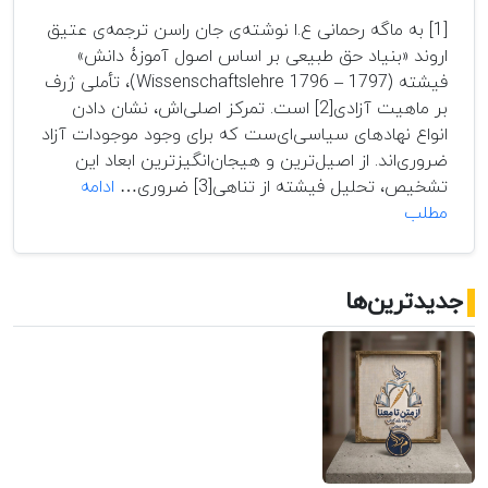
[1] به ماگه رحمانی ع.ا نوشته‌ی جان راسن ترجمه‌ی عتیق
اروند «بنیاد حق طبیعی بر اساس اصول آموزۀ دانش»
فیشته (Wissenschaftslehre 1796 – 1797)، تأملی ژرف
بر ماهیت آزادی[2] است. تمرکز اصلی‌اش، نشان دادن
انواع نهادهای سیاسی‌ای‌ست که برای وجود موجودات آزاد
ضروری‌اند. از اصیل‌ترین و هیجان‌انگیزترین ابعاد این
تشخیص، تحلیل فیشته از تناهی[3] ضروری…
ادامه
بدن
مطلب
به
مثابه
ساحت
جدیدترین‌ها
کنش
و
اینترسوبژکتیویته
در
بنیاد
حق
طبیعی