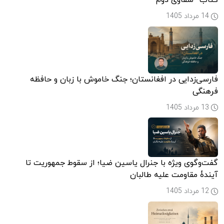
کتاب “سقاوی دوم”
14 مرداد 1405
فارسی‌زدایی در افغانستان؛ جنگ خاموش با زبان و حافظه
فرهنگی
13 مرداد 1405
گفت‌وگوی ویژه با جنرال یاسین ضیا؛ از سقوط جمهوریت تا
آیندۀ مقاومت علیه طالبان
12 مرداد 1405