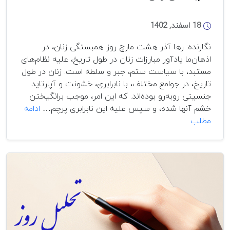
المللی
هم‌بستگی
18 اسفند, 1402
انسجام
زنان
نگارنده: رها آذر هشت مارچ روز همبستگی زنان، در
علیه
اذهان‌ما یادآور مبارزات زنان در طول تاریخ، علیه نظام‌های
تبعیض
مستبد، با سیاست‌ ستم، جبر و سلطه‌ است. زنان در طول
جنسیتی
تاریخ، در جوامع مختلف، با نابرابری، خشونت و آپارتاید
و
جنسیتی روبه‌رو‌ بوده‌اند. که این امر، موجب برانگیختن
نابرابری
خشم آنها شده، و سپس علیه این نابرابری پرچم…
ادامه
یادداشتی
مطلب
به
مناسبت
هشت
مارچ،
روز
هم‌بستگی
زنان