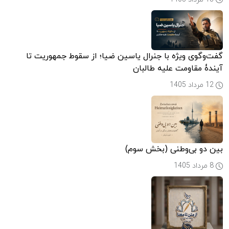
گفت‌وگوی ویژه با جنرال یاسین ضیا؛ از سقوط جمهوریت تا
آیندۀ مقاومت علیه طالبان
12 مرداد 1405
بین دو بی‌وطنی (بخش سوم)
8 مرداد 1405