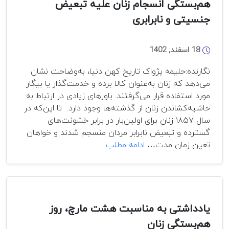
هم‌بستگی انسجام زنان علیه تبعیض
جنسیتی و نابرابری
18 اسفند, 1402
نگارنده:حلیمه پژواک تاریخ کهن دنیا، به‌وضاحت نشان
می‌دهد که زنان به‌عنوان کالا برده و خدمت‌گذار یا بیگار
مورد استفاده قرار می‌گرفتند. باورهای زیادی در ارتباط به
حاشیه‌کشاندن زنان از گذشته‌ها وجود دارد. تا این‌که در
سال ۱۸۵۷ زنان برای اولین‌بار در برابر خشونت‌های
گسترده و تبعیض نابرابر مردان منسجم شدند و خواهان
به
تعین زمان مدت…
ادامه مطلب
پیشواز
از
هشتم
مارچ؛
روز
یادداشتی به مناسبت هشت مارچ، روز
بین
هم‌بستگی زنان