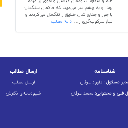
ظلم و شقاوت دودمان عباسی و اموی بر مردم
بود. او به چشم سر می‌دید، که حاکمان سنگ‌دل؛
با جور و جفای شان خلایق را تنگ‌دل می‌کردند و
نسبت‌سنجی
تیغ سرکوب‌گری را…
ادامه مطلب
عدالت
و
مشروعیت
در
اندیشه‌ی
سیاسی
امام
شناسنامه
ارسال مطالب
ابوحنیفه
دیر مسئول
: داوود عرفان
ارسال مطلب
 فنی و محتوایی:
محمد عرفان
شیوه‌نامه‌ی نگارش