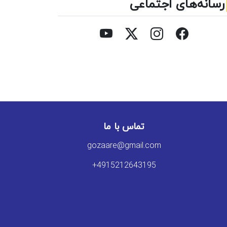
رسانه‌های اجتماعی
تماس با ما
gozaare@gmail.com
+4915212643195