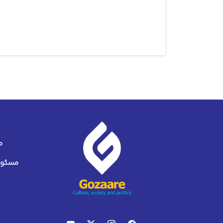
م
مسئول