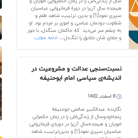
سال از زندگی‌اش را در زمان حکمروایی امویان و
هیجده سالِ آن‌را در دورة فرمانروایی عباسیان
سپری نمود[1] و بدین ترتیب، شاهد ظلم و
شقاوت دودمان عباسی و اموی بر مردم بود. او
به چشم سر می‌دید که حاکمان سنگدل، با جور
نسبت‌سنجی
و جفای شان خلایق را تنگ‌دل…
ادامه مطلب
عدالت
و
مشروعیت
در
نسبت‌سنجی عدالت و مشروعیت در
اندیشه‌ی
اندیشه‌ی سیاسی امام ابوحنیفه
سیاسی
امام
8 اسفند, 1402
ابوحنیفه
نگارنده: عبدالکبیر‌‌ صالحی ابوحنیفه
پنجاه‌ودوسال از زندگی‌اش را در زمان حکمرانی
امویان و هیجده‌سالِ آن‌را در دوره‌ی فرمانروایی
عباسیان سپری نمود[1] و بدین‌ترتیب، شاهد