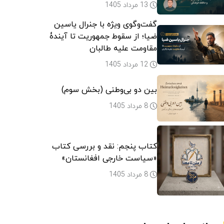
13 مرداد 1405
گفت‌وگوی ویژه با جنرال یاسین
ضیا؛ از سقوط جمهوریت تا آیندۀ
مقاومت علیه طالبان
12 مرداد 1405
بین دو بی‌وطنی (بخش سوم)
8 مرداد 1405
کتاب پنجم: نقد و بررسی کتاب
«سیاست خارجی افغانستان»
8 مرداد 1405