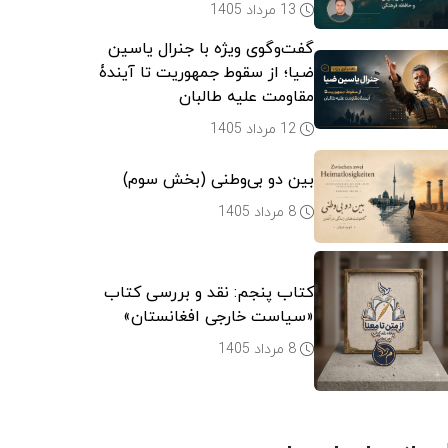
13 مرداد 1405
گفت‌وگوی ویژه با جنرال یاسین
ضیا؛ از سقوط جمهوریت تا آیندۀ
مقاومت علیه طالبان
12 مرداد 1405
بین دو بی‌وطنی (بخش سوم)
8 مرداد 1405
کتاب پنجم: نقد و بررسی کتاب
«سیاست خارجی افغانستان»
8 مرداد 1405