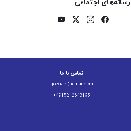
رسانه‌های اجتماعی
تماس با ما
gozaare@gmail.com
+4915212643195