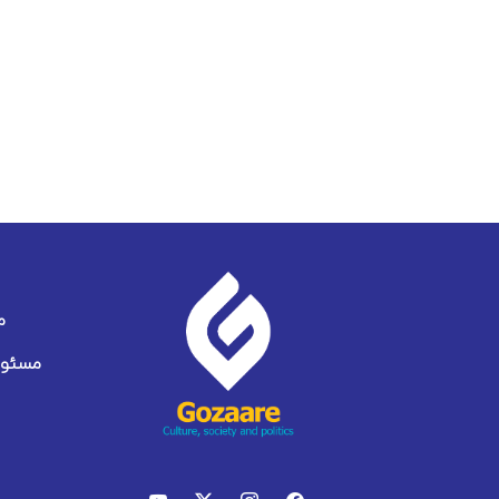
م
مسئول