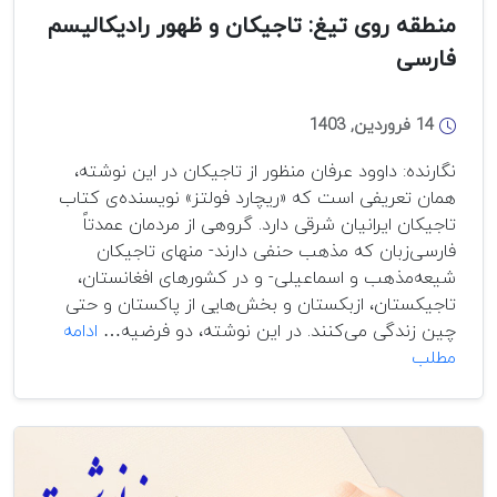
منطقه روی تیغ: تاجیکان و ظهور رادیکالیسم
فارسی
14 فروردین, 1403
نگارنده: داوود عرفان منظور از تاجیکان در این نوشته،
همان تعریفی است که «ریچارد فولتز» نویسنده‌ی کتاب
تاجیکان ایرانیان شرقی دارد. گروهی از مردمان عمدتاً
فارسی‌زبان که مذهب حنفی دارند- منهای تاجیکان
شیعه‌مذهب و اسماعیلی- و در کشورهای افغانستان،
تاجیکستان، ازبکستان و بخش‌هایی از پاکستان و حتی
چین زندگی می‌کنند. در این نوشته، دو فرضیه…
ادامه
منطقه
مطلب
روی
تیغ:
تاجیکان
و
ظهور