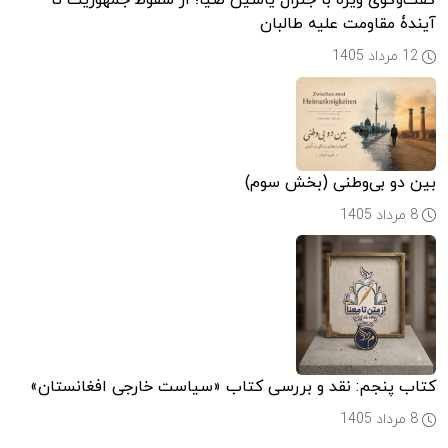
گفت‌وگوی ویژه با جنرال یاسین ضیا؛ از سقوط جمهوریت تا
آیندۀ مقاومت علیه طالبان
12 مرداد 1405
بین دو بی‌وطنی (بخش سوم)
8 مرداد 1405
کتاب پنجم: نقد و بررسی کتاب «سیاست خارجی افغانستان»
8 مرداد 1405