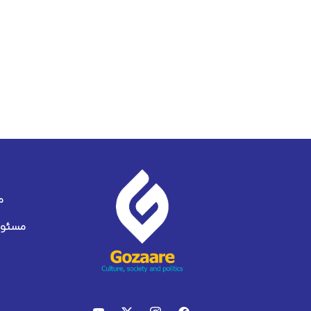
م
مسئول