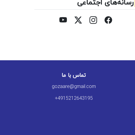
رسانه‌های اجتماعی
تماس با ما
gozaare@gmail.com
+4915212643195