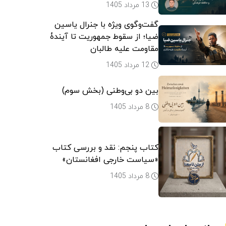
13 مرداد 1405
گفت‌وگوی ویژه با جنرال یاسین
ضیا؛ از سقوط جمهوریت تا آیندۀ
مقاومت علیه طالبان
12 مرداد 1405
بین دو بی‌وطنی (بخش سوم)
8 مرداد 1405
کتاب پنجم: نقد و بررسی کتاب
«سیاست خارجی افغانستان»
8 مرداد 1405