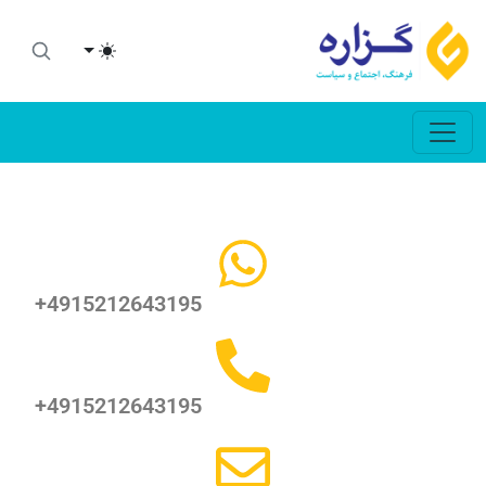
Toggle theme
+4915212643195
+4915212643195