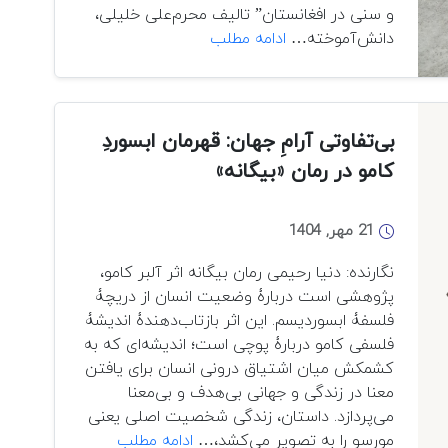
و سنی در افغانستان” تالیف محرم‌علی خلیلی،
با
دانش‌آموخته…
ادامه مطلب
راه
و
رَوشی
ناهموار
بی‌تفاوتی آرامِ جهان: قهرمان ابسوردِ
در
کامو در رمان «بیگانه»
مسیر
وَحدَت-
معرفی،
21 مهر, 1404
نقد
نگارنده: دنیا رحیمی رمان بیگانه اثر آلبر کامو،
و
پژوهشی است دربارۀ وضعیت انسان از دریچۀ
بررسی
فلسفۀ ابسوردیسم. این اثر بازتاب‌دهندۀ اندیشۀ
کتاب
فلسفی کامو دربارۀ پوچی است؛ اندیشه‌ای که به
“ضرورت
کشمکش میان اشتیاق درونی انسان برای یافتن
و
معنا در زندگی و جهانی بی‌هدف و بی‌معنا
زمینه‌های
می‌پردازد. داستان، زندگی شخصیت اصلی یعنی
تعامل
بی‌تفاوتی
مورسو را به تصویر می‌کشد،…
ادامه مطلب
شیعه