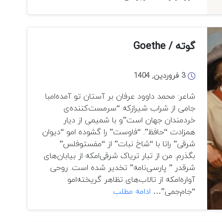
آرامِ
و
جهان:
سنی
قهرمان
در
ابسوردِ
گوته / Goethe
افغانستان”
کامو
در
3 فروردین, 1404
رمان
«بیگانه»
شاعر: محمد داوود عرفان بر آستان تو آمده‌امبا
جامی از شراب شیرازکه “سرمست‌کننده‌ی
خردمندان جهان است”و با شمیمی از دیار
همزادت “حافظ”. “فاوست” را گشوده امو “دیوان
شرقی” راتا با “شاخ نبات” از “مفستوفلس”
بگذرم. من از تبار تریاک شرقی‌امکه از بیابان‌های
شرقدر ” پارسی‌نامه” تخدیر شده است. روحی
آواره‌امکه از تالاب‌های تظاهر گریخته‌امو
گوته
“جام‌جمی”…
ادامه مطلب
/
Goethe