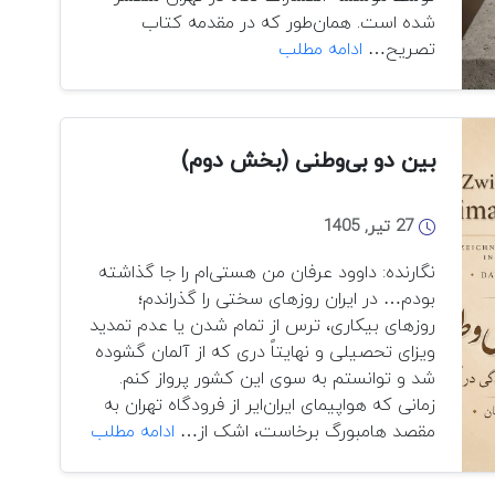
شده است. همان‌طور که در مقدمه کتاب
کتاب
تصریح…
ادامه مطلب
پنجم:
نقد
و
بررسی
بین دو بی‌وطنی (بخش دوم)
کتاب
«سیاست
27 تیر, 1405
خارجی
افغانستان»
نگارنده: داوود عرفان من هستی‌ام را جا گذاشته
بودم… در ایران روزهای سختی را گذراندم؛
روزهای بیکاری، ترس از تمام شدن یا عدم تمدید
ویزای تحصیلی و نهایتاً دری که از آلمان گشوده
شد و توانستم به سوی این کشور پرواز کنم.
زمانی که هواپیمای ایران‌ایر از فرودگاه تهران به
بین
مقصد هامبورگ برخاست، اشک از…
ادامه مطلب
دو
بی‌وطنی