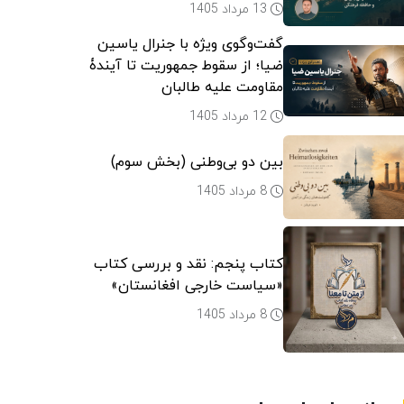
13 مرداد 1405
گفت‌وگوی ویژه با جنرال یاسین
ضیا؛ از سقوط جمهوریت تا آیندۀ
مقاومت علیه طالبان
12 مرداد 1405
بین دو بی‌وطنی (بخش سوم)
8 مرداد 1405
کتاب پنجم: نقد و بررسی کتاب
«سیاست خارجی افغانستان»
8 مرداد 1405