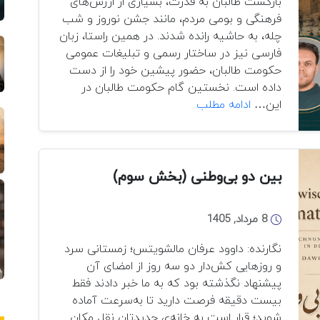
بازگشت طالبان به قدرت، بسیاری از ارزش‌های
فرهنگی و بومی مردم، مانند جشن نوروز و شب
چله، به حاشیه رانده شدند. در همین راستا، زبان
فارسی نیز در ساختار رسمی و تبلیغات عمومی
حکومت طالبان، حضور پیشین خود را از دست
داده است. نخستین گام حکومت طالبان در
فارسی‌زدایی
این…
ادامه مطلب
در
افغانستان؛
جنگ
خاموش
بین دو بی‌وطنی (بخش سوم)
با
زبان
8 مرداد, 1405
و
حافظه
نگارنده: داوود عرفان مالشویتس؛ زمستانی سرد
فرهنگی
و روزهایی کش‌دار دو سه روز از امضای آن
پیشنهاد نگذشته بود که به ما خبر دادند فقط
بیست دقیقه فرصت دارید تا به‌سرعت آماده
شوید؛ قرار است به خانه‌ی جدیدتان نقل مکان