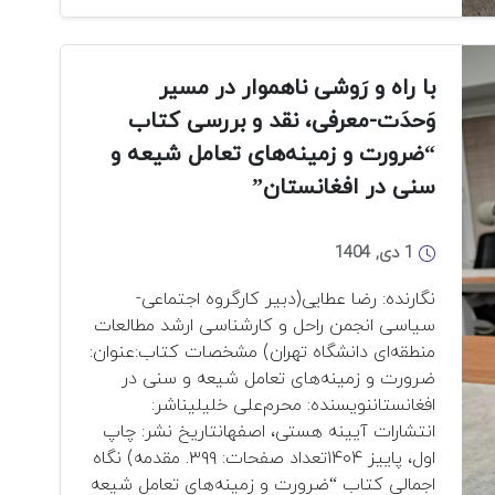
سوم:
گنجینه‌ای
برای
افغانستان‌شناسی:
با راه و رَوشی ناهموار در مسیر
معرفی
وَحدَت-معرفی، نقد و بررسی کتاب
و
“ضرورت و زمینه‌های تعامل شیعه و
بررسی
سنی در افغانستان”
«کتابشناسی
اوراسیای
مرکزی
1 دی, 1404
و
افغانستان»
نگارنده: رضا عطایی(دبیر کارگروه اجتماعی-
سیاسی انجمن راحل و کارشناسی ارشد مطالعات
منطقه‌ای دانشگاه تهران) مشخصات کتاب:عنوان:
ضرورت و زمینه‌های تعامل شیعه و سنی در
افغانستاننویسنده: محرم‌علی خلیلیناشر:
انتشارات آیینه هستی، اصفهانتاریخ نشر: چاپ
اول، پاییز ۱۴۰۴تعداد صفحات: ۳۹۹. مقدمه) نگاه
اجمالی کتاب “ضرورت و زمینه‌های تعامل شیعه