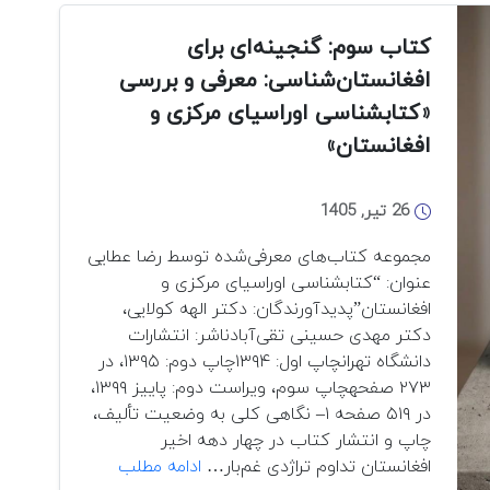
(بخش
دوم)
کتاب سوم: گنجینه‌ای برای
افغانستان‌شناسی: معرفی و بررسی
«کتابشناسی اوراسیای مرکزی و
افغانستان»
26 تیر, 1405
مجموعه کتاب‌های معرفی‌شده توسط رضا عطایی
عنوان: “کتابشناسی اوراسیای مرکزی و
افغانستان”پدیدآورندگان: دکتر الهه کولایی،
دکتر مهدی حسینی تقی‌آبادناشر: انتشارات
دانشگاه تهرانچاپ اول: ۱۳۹۴چاپ دوم: ۱۳۹۵، در
۲۷۳ صفحهچاپ سوم، ویراست دوم: پاییز ۱۳۹۹،
در ۵۱۹ صفحه ۱– نگاهی کلی به وضعیت تألیف،
چاپ و انتشار کتاب در چهار دهه اخیر
کتاب
افغانستان تداوم تراژدی غم‌بار…
ادامه مطلب